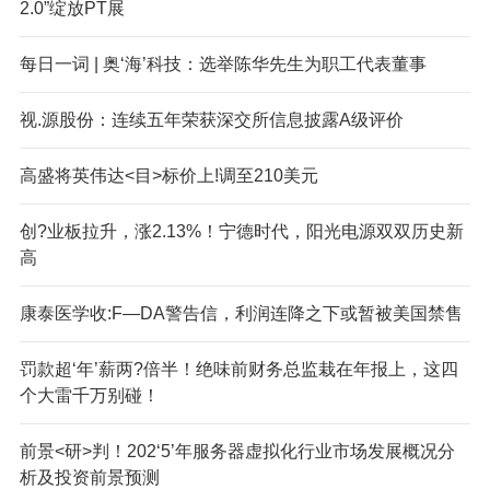
2.0”绽放PT展
每日一词 | 奥‘海’科技：选举陈华先生为职工代表董事
视.源股份：连续五年荣获深交所信息披露A级评价
高盛将英伟达<目>标价上!调至210美元
创?业板拉升，涨2.13%！宁德时代，阳光电源双双历史新
高
康泰医学收:F—DA警告信，利润连降之下或暂被美国禁售
罚款超‘年’薪两?倍半！绝味前财务总监栽在年报上，这四
个大雷千万别碰！
前景<研>判！202‘5’年服务器虚拟化行业市场发展概况分
析及投资前景预测