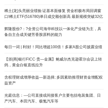
稀土{龙}头亮丽业绩验:证基本面修复 资金积极布局回调窗
口!稀土ETF(516780)单日成交额创新高 最新规模突破32亿
辉隆股份?：?全资公司海华科技以一体化产业链为主，具
备自主合成关键芳香胺原料的能力
每日一词 | 利!好！同比增超100倍！多家A股公司披露业绩
【浙{商}银行FICC·贵—金属】鲍威尔杰克逊霍尔会议上转
鸽，黄金白银直线拉升
含权理财成增厚收益—新选择; 多因素助推理财资金增配权
益资产
光庭信息：—公司直接或间接客户主要包括电装集团、日
产汽车、本田汽车、极氪汽车等