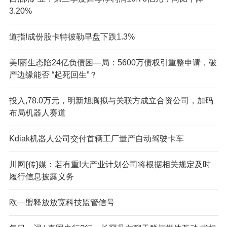
3.20%
道指!成份股卡特彼勒早盘下跌1.3%
美!丽生态陷24亿负债困—局：5600万债权引重整申请，破
产边缘能否 “起死回生”？
投入,78.0万元，明新旭腾拟与关联方成立合资公司，加码
布局机器人赛道
K
diak机器人公司交付首辆工厂量产自动驾驶卡车
川网{传}媒：若有重!大产业计划公司将根据相关规定及时
履行信息披露义务
欧—盟释放放宽科技监管信号