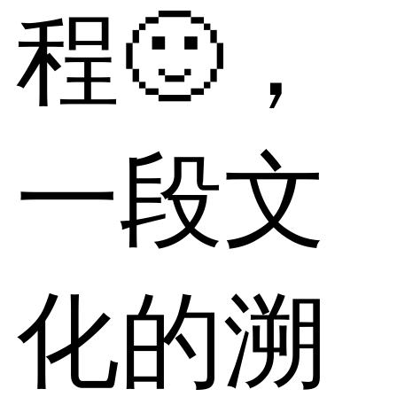
程🙂，
一段文
化的溯