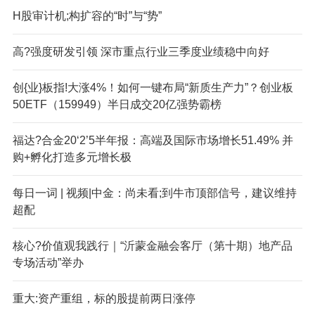
H股审计机;构扩容的“时”与“势”
高?强度研发引领 深市重点行业三季度业绩稳中向好
创{业}板指!大涨4%！如何一键布局“新质生产力”？创业板
50ETF（159949）半日成交20亿强势霸榜
福达?合金20‘2’5半年报：高端及国际市场增长51.49% 并
购+孵化打造多元增长极
每日一词 | 视频|中金：尚未看;到牛市顶部信号，建议维持
超配
核心?价值观我践行｜“沂蒙金融会客厅（第十期）地产品
专场活动”举办
重大:资产重组，标的股提前两日涨停