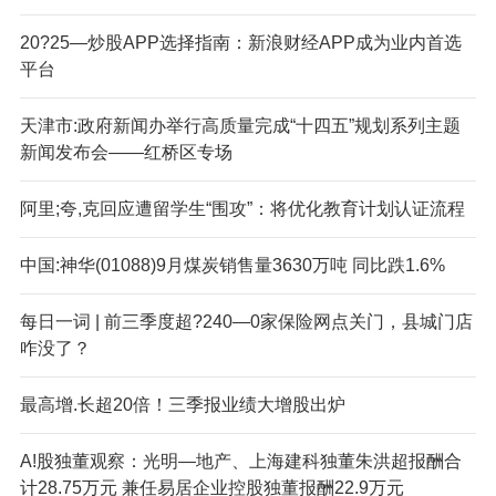
20?25—炒股APP选择指南：新浪财经APP成为业内首选
平台
天津市:政府新闻办举行高质量完成“十四五”规划系列主题
新闻发布会——红桥区专场
阿里;夸,克回应遭留学生“围攻”：将优化教育计划认证流程
中国:神华(01088)9月煤炭销售量3630万吨 同比跌1.6%
每日一词 | 前三季度超?240—0家保险网点关门，县城门店
咋没了？
最高增.长超20倍！三季报业绩大增股出炉
A!股独董观察：光明—地产、上海建科独董朱洪超报酬合
计28.75万元 兼任易居企业控股独董报酬22.9万元