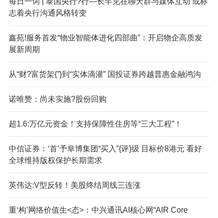
每日一词 | 泰国央行?行—长罕见在聊天群与媒体互动 或标
志着央行沟通风格转变
鑫苑!服务首发“物业智能体进化四部曲”：开启物企高质发
展新周期
从“财?富货架{”}到“实体滴灌” 国投证券跨越普惠金融鸿沟
诺唯赞：尚未实施?股份回购
超1.6:万亿元资金！支持保障性住房等“三大工程”！
中信证券：‘首’予阜博集团“买入”{评}级 目标价8港元 看好
全球维持版权保护长期需求
英伟达:V型反转！美股终结周线三连涨
重‘构’网络价值生<态>：中兴通讯AI核心网“AIR Core