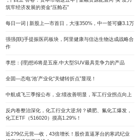
筑牢经济发展的资金“压舱石”
每日一词 | 新股上—市首日，大涨350%，中一签可赚3.1万
强强{联}手提振医药板块，阿里健康与信达生物达成战略合
作
李想：{理}想i6将是五座.中大型SUV最具竞争力的产品
全固—态电‘池’产业化“关键转折点”显现！
中航成飞三季报公布，业:绩改善明显，军工行业拐点向上
反内卷整治深化，化工行业大逆;转？磷肥、氟化工爆发，
化工ETF（516020）摸高1.29%！
近2?9亿元营—收，43倍增长！股价直逼茅台的寒武纪业