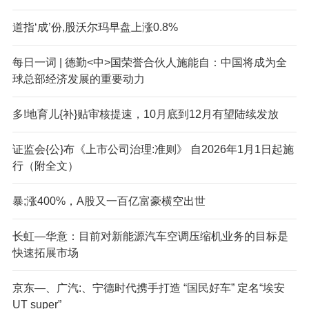
道指‘成’份,股沃尔玛早盘上涨0.8%
每日一词 | 德勤<中>国荣誉合伙人施能自：中国将成为全
球总部经济发展的重要动力
多!地育儿{补}贴审核提速，10月底到12月有望陆续发放
证监会{公}布《上市公司治理:准则》 自2026年1月1日起施
行（附全文）
暴;涨400%，A股又一百亿富豪横空出世
长虹—华意：目前对新能源汽车空调压缩机业务的目标是
快速拓展市场
京东—、广汽:、宁德时代携手打造 “国民好车” 定名“埃安
UT super”