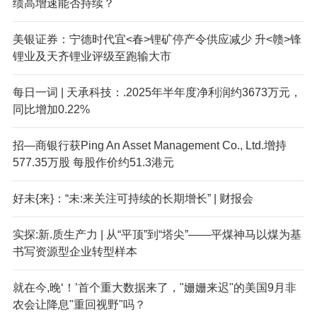
绩高增速能否持续？
美银证券：宁德时代宜<春>锂矿停产令供应减少 升<赣>锋
锂业及天齐锂业评级至跑输大市
每日一词 | 天承科技：.2025年半年度净利润约3673万元，
同比增加0.22%
招—商银行获Ping An Asset Management Co., Ltd.增持
577.35万股 每股作价约51.3港元
好未{来}：“未:来关注可持续的长期增长” | 财报会
实探:新.质生产力 | 从“平顶”到“塔尖”——平煤神马以煤为基
书写资源型企业转型样本
就在今,晚‘！’首个重大数据来了，"姗姗来迟"的美国9月非
农会让降息"重回视野"吗？