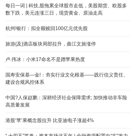
每日一词 | 科技,股拖累全球股市走低，美股期货、欧股多
数下跌，美元连涨三日，现货黄金、原油走高
杭州!银行：拟全额赎回100亿元优先股
旅游{及}酒店板块局部拉升，曲江文旅涨停
卢.伟冰：小米17命名不是蹭苹果热度
国寿安保基—金!：夯实行业文化根基——践行信义责任、
建设合规风控体系
中国?人保赵鹏：深耕经济社会保障需求; 加快推动非车险
高质量发展
港股‘苹’果概念股拉升 比亚迪电子涨超4%
“,十四五”答卷：资本市场这五年 | 金融资源配置向“实”发力