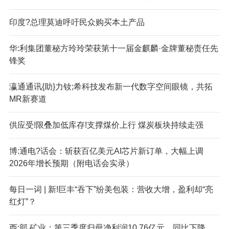
印度?总理莫迪呼吁民众购买本土产品
华:利集团董秘方玲玲荣获第十一届金麒麟·金牌董秘责任先
锋奖
瀛通通讯{助}力钕;希科技发布新一代数字空间眼镜，共拓
MR新赛道
供应受!限叠加低库存!支撑煤价上行 煤炭板块持续走强
博:通电?话会：斩获百亿美元AI芯片新订单，大幅上调
2026年增长预期（附电话会实录）
每日一词 | 新!巨丰“吞下”纷美包装：营收大增，盈利却“亮
红灯”？
西;部,矿业：第三季度归母净利润10.76亿元，同比下降