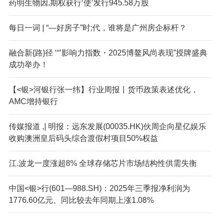
药明生物因,期权获行‘使’发行945.58万股
每日一词 | “—好房子”时;代，谁将是广州房企标杆？
融合新{路}径 ‘“’影响力指数・2025博鳌风尚表现”授牌盛典
成功举办！
【<银>河银行张一纬】行业周报丨货币政策表述优化，
AMC增持银行
传媒报道 ,| 明报：远东发展(00035.HK)伙周企向星亿娱乐
收购澳洲皇后码头综合渡假村项目50%权益
江.波龙一度涨超8% 全球存储芯片市场结构性供需失衡
中国<银>行(601—988.SH)：2025年三季报净利润为
1776.60亿元、同比较去年同期上涨1.08%