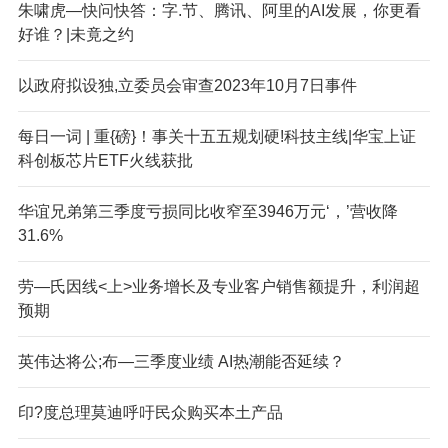
朱啸虎—快问快答：字.节、腾讯、阿里的AI发展，你更看
好谁？|未竟之约
以政府拟设独,立委员会审查2023年10月7日事件
每日一词 | 重{磅}！事关十五五规划硬!科技主线|华宝上证
科创板芯片ETF火线获批
华谊兄弟第三季度亏损同比收窄至3946万元‘，’营收降
31.6%
劳—氏因线<上>业务增长及专业客户销售额提升，利润超
预期
英伟达将公;布—三季度业绩 AI热潮能否延续？
印?度总理莫迪呼吁民众购买本土产品