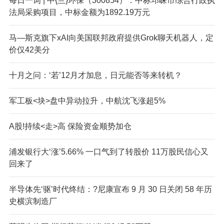
每日一词 | 中{兰}环保（300854）：中标邛崃市综合行政执
法局采购项目，中标金额为1892.19万元
马—斯克旗下xAI向美国联邦政府提供Grok聊天机器人，定
价仅42美分
十月之问：‘若’12月才加息，日元能否等来转机？
军工板<块>盘中异动拉升，中航沈飞涨超5%
A股!持续<走>高 保险资金顺势加仓
浦发银行大‘涨’5.66% 一口气到了转股价 11万股民信心又
回来了
半导体先‘驱’时代终结：?尼康宣布 9 月 30 日关闭 58 年历
史横滨制造厂