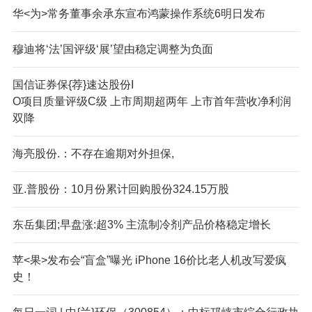
华<为>常务董事余承东宣布鸿蒙操作系统6明日发布
穆迪将‘法’国评级‘展’望由稳定调整为负面
国信证券保{荐}速达股份I
O项目质量评级C级 上市周期超两年 上市首年营收净利润
双降
海亮股份.：不存在逾期对外担保,
亚.普股份：10月份累计回购股份324.15万股
东岳集团;早盘涨:超3% 主流制冷剂产品价格稳定增长
苹<果>发布会“盲盒”曝光 iPhone 16价比老人机改写爱疯
史！