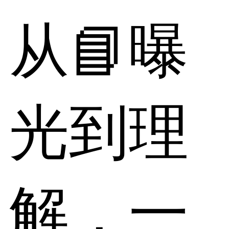
从📘曝
光到理
解，一