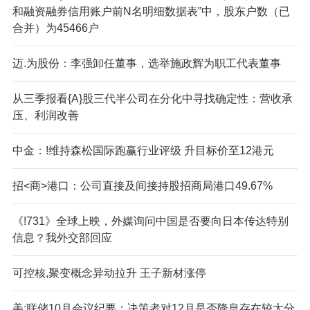
和融资融券信用账户前N名明细数据表”中，股东户数（已
合并）为45466户
迈.为股份：李强卸任董事，选举施政辉为职工代表董事
从三季报看{A}股三代半公司在分化中寻找确定性：营收承
压、利润改善
中金：!维持森松国际跑赢行业评级 升目标价至12港元
招<商>港口：公司直接及间接持股招商局港口49.67%
《!731》全球上映，外媒询问中国是否要向日本传达特别
信息？我外交部回应
可控核,聚变概念异动拉升 王子新材涨停
美;联储10月会议纪要：决策者对12月是否降息存在较大分