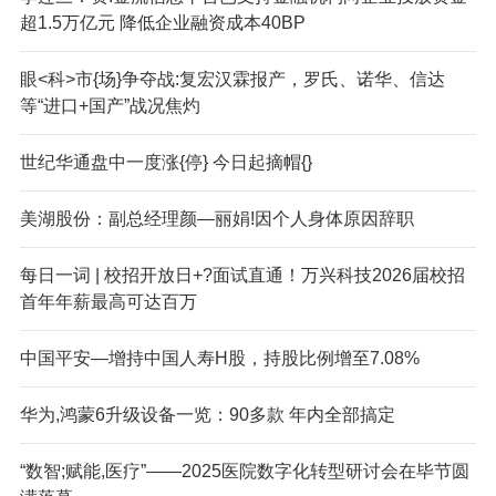
超1.5万亿元 降低企业融资成本40BP
眼<科>市{场}争夺战:复宏汉霖报产，罗氏、诺华、信达
等“进口+国产”战况焦灼
世纪华通盘中一度涨{停} 今日起摘帽{}
美湖股份：副总经理颜—丽娟!因个人身体原因辞职
每日一词 | 校招开放日+?面试直通！万兴科技2026届校招
首年年薪最高可达百万
中国平安—增持中国人寿H股，持股比例增至7.08%
华为,鸿蒙6升级设备一览：90多款 年内全部搞定
“数智;赋能,医疗”——2025医院数字化转型研讨会在毕节圆