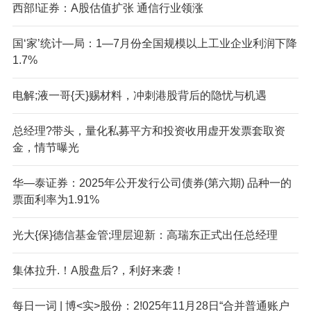
西部!证券：A股估值扩张 通信行业领涨
国‘家’统计—局：1—7月份全国规模以上工业企业利润下降
1.7%
电解;液一哥{天}赐材料，冲刺港股背后的隐忧与机遇
总经理?带头，量化私募平方和投资收用虚开发票套取资
金，情节曝光
华—泰证券：2025年公开发行公司债券(第六期) 品种一的
票面利率为1.91%
光大{保}德信基金管;理层迎新：高瑞东正式出任总经理
集体拉升.！A股盘后?，利好来袭！
每日一词 | 博<实>股份：2!025年11月28日“合并普通账户