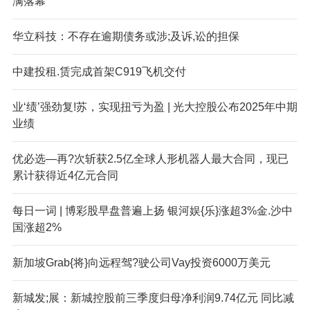
满落幕
华立科技：不存在逾期债务或涉;及诉,讼的担保
中建投租.赁完成首架C919飞机交付
业‘绩’强劲复!苏，实现扭亏为盈 | 光大控股公布2025年中期
业绩
优必选—再?次斩获2.5亿全球人形机器人最大合同，现已
累计获得近4亿元合同
每日一词 | 博彩股早盘普遍上扬 银河娱{乐}涨超3%金.沙中
国涨超2%
新加坡Grab{将}向远程驾?驶公司Vay投资6000万美元
新城发;展：新城控股前三季度归母净利润9.74亿元 同比减