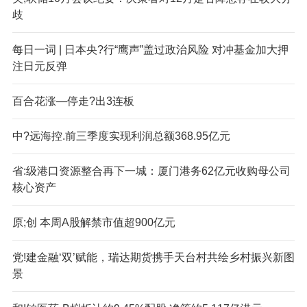
歧
每日一词 | 日本央?行“鹰声”盖过政治风险 对冲基金加大押
注日元反弹
百合花涨—停走?出3连板
中?远海控.前三季度实现利润总额368.95亿元
省:级港口资源整合再下一城：厦门港务62亿元收购母公司
核心资产
原;创 本周A股解禁市值超900亿元
党!建金融‘双’赋能，瑞达期货携手天台村共绘乡村振兴新图
景