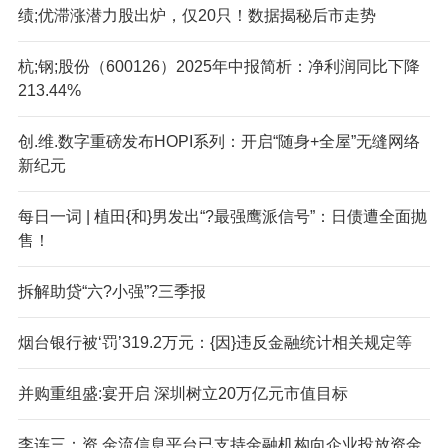
绩;优滞涨潜力股出炉，仅20只！数据揭秘后市走势
杭;钢;股份（600126）2025年中报简析：净利润同比下降
213.44%
创.维.数字重磅发布HOPI系列：开启“随身+全屋”无缝网络
新纪元
每日一词 | 植田{和}男发出“?最强鹰派信号”：日债遭全面抛
售！
拆解助贷“六?小强”?三季报
烟台银行被‘罚’319.2万元：{因}违反金融统计相关规定等
并购重组盛:宴开启 深圳树立20万亿元市值目标
李连三：资.金流信息平台已支持金融机构向企业投放资金